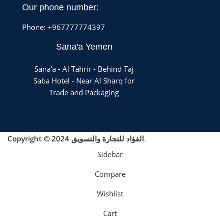
Our phone number:
Phone: +967777774397
Sana'a Yemen
Sana'a - Al Tahrir - Behind Taj
Saba Hotel - Near Al Sharq for
Trade and Packaging
.
Copyright © 2024 الفؤاد للتجارة والتسويق
Sidebar
Compare
Wishlist
Cart